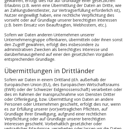
gewähren, erfolgt dies nur auf Grundlage einer gesetzlichen
Erlaubnis (z.B. wenn eine Übermittlung der Daten an Dritte, wie
an Zahlungsdienstleister, zur Vertragserfüllung erforderlich ist),
Nutzer eingewilligt haben, eine rechtliche Verpflichtung dies
vorsieht oder auf Grundlage unserer berechtigten Interessen
(z.B. beim Einsatz von Beauftragten, Webhostern, etc.).
Sofern wir Daten anderen Unternehmen unserer
Unternehmensgruppe offenbaren, übermitteln oder ihnen sonst
den Zugriff gewähren, erfolgt dies insbesondere zu
administrativen Zwecken als berechtigtes Interesse und
darüberhinausgehend auf einer den gesetzlichen Vorgaben
entsprechenden Grundlage.
Übermittlungen in Drittländer
Sofern wir Daten in einem Drittland (d.h. außerhalb der
Europäischen Union (EU), des Europäischen Wirtschaftsraums
(EWR) oder der Schweizer Eidgenossenschaft) verarbeiten oder
dies im Rahmen der Inanspruchnahme von Diensten Dritter
oder Offenlegung, bzw. Übermittlung von Daten an andere
Personen oder Unternehmen geschieht, erfolgt dies nur, wenn
es zur Erfüllung unserer (vor)vertraglichen Pflichten, auf
Grundlage Ihrer Einwilligung, aufgrund einer rechtlichen
Verpflichtung oder auf Grundlage unserer berechtigten
Interessen geschieht. Vorbehaltlich gesetzlicher oder
vertraglicher Erlaubnisse, verarbeiten oder lassen wir die Daten